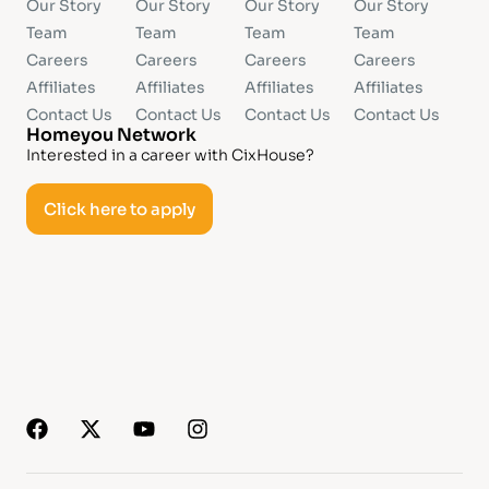
Our Story
Our Story
Our Story
Our Story
Team
Team
Team
Team
Careers
Careers
Careers
Careers
Affiliates
Affiliates
Affiliates
Affiliates
Contact Us
Contact Us
Contact Us
Contact Us
Homeyou Network
Interested in a career with CixHouse?
Click here to apply